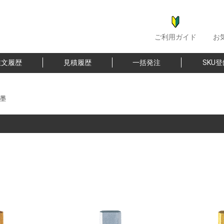
ご利用ガイド
お
注文履歴
見積履歴
一括発注
SKU
墨