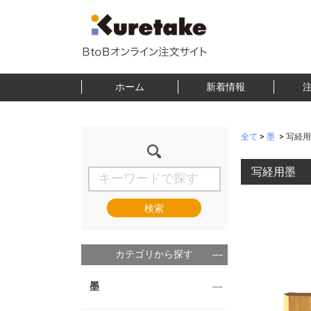
ホーム
新着情報
全て
>
墨
>
写経用
写経用墨
検索
カテゴリから探す
墨