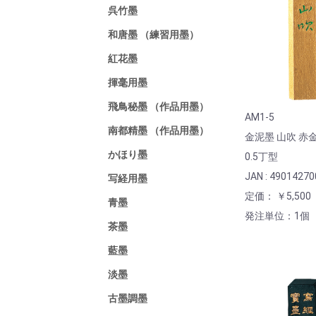
呉竹墨
和唐墨 （練習用墨）
紅花墨
揮毫用墨
飛鳥秘墨 （作品用墨）
AM1-5
南都精墨 （作品用墨）
金泥墨 山吹 赤
かほり墨
0.5丁型
JAN : 4901427
写経用墨
定価： ￥5,500
青墨
発注単位：1個
茶墨
藍墨
淡墨
古墨調墨