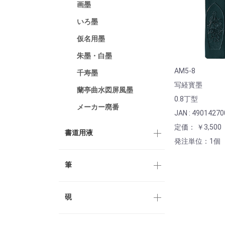
画墨
いろ墨
仮名用墨
朱墨・白墨
AM5-8
千寿墨
写経寳墨
蘭亭曲水図屏風墨
0.8丁型
メーカー廃番
JAN : 4901427
定価： ￥3,500
書道用液
発注単位：1個
筆
硯