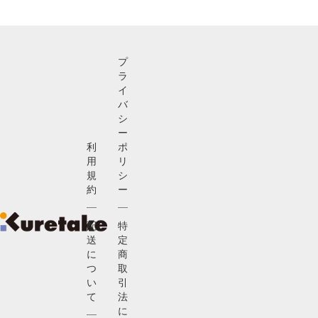
プ
ラ
イ
バ
シ
ー
利
ポ
用
リ
規
シ
約
ー
配
特
送
定
に
商
つ
取
い
引
て
法
に