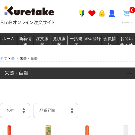
0
カート
ホーム
新着情
注文履
見積履
一括発
SKU登録
会員情
お問い
報
歴
歴
注
報
合わせ
全て
>
墨
>
朱墨・白墨
朱墨・白墨