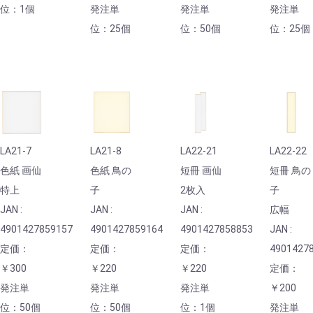
位：1個
発注単
発注単
発注単
位：25個
位：50個
位：25個
LA21-7
LA21-8
LA22-21
LA22-22
色紙 画仙
色紙 鳥の
短冊 画仙
短冊 鳥の
特上
子
2枚入
子
JAN :
JAN :
JAN :
広幅
4901427859157
4901427859164
4901427858853
JAN :
定価：
定価：
定価：
4901427
￥300
￥220
￥220
定価：
発注単
発注単
発注単
￥200
位：50個
位：50個
位：1個
発注単