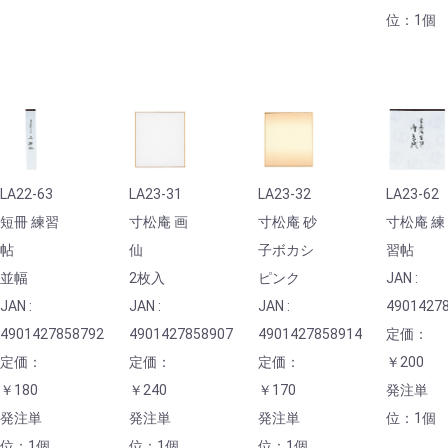
位：1個
LA22-63
LA23-31
LA23-32
LA23-62
短冊 練習
寸松庵 画
寸松庵 砂
寸松庵 練
帖
仙
子ボカシ
習帖
並幅
2枚入
ピンク
JAN :
JAN :
JAN :
JAN :
4901427
4901427858792
4901427858907
4901427858914
定価：
定価：
定価：
定価：
￥200
￥180
￥240
￥170
発注単
発注単
発注単
発注単
位：1個
位：1個
位：1個
位：1個