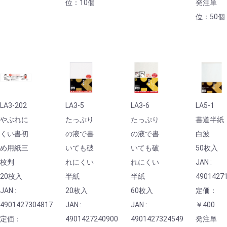
位：10個
発注単
位：50個
LA3-202
LA3-5
LA3-6
LA5-1
やぶれに
たっぷり
たっぷり
書道半紙
くい書初
の液で書
の液で書
白波
め用紙三
いても破
いても破
50枚入
枚判
れにくい
れにくい
JAN :
20枚入
半紙
半紙
4901427
JAN :
20枚入
60枚入
定価：
4901427304817
JAN :
JAN :
￥400
定価：
4901427240900
4901427324549
発注単