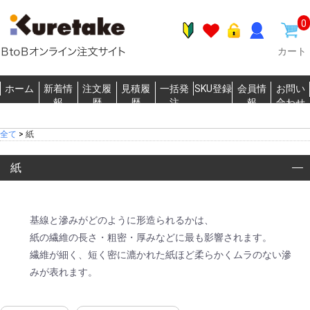
0
カート
ホーム
新着情
注文履
見積履
一括発
SKU登録
会員情
お問い
報
歴
歴
注
報
合わせ
全て
>
紙
紙
基線と滲みがどのように形造られるかは、
紙の繊維の長さ・粗密・厚みなどに最も影響されます。
繊維が細く、短く密に漉かれた紙ほど柔らかくムラのない滲
みが表れます。