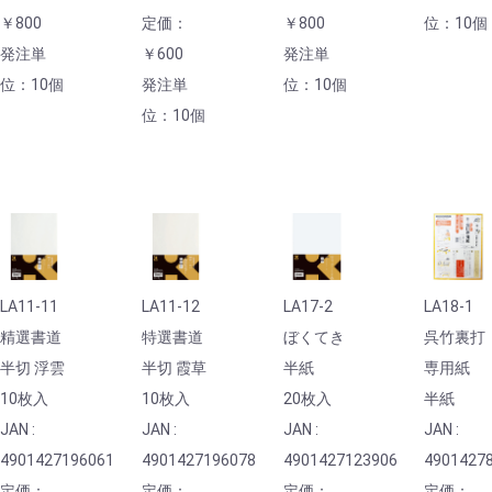
￥800
定価：
￥800
位：10個
発注単
￥600
発注単
位：10個
発注単
位：10個
位：10個
LA11-11
LA11-12
LA17-2
LA18-1
精選書道
特選書道
ぼくてき
呉竹裏打
半切 浮雲
半切 霞草
半紙
専用紙
10枚入
10枚入
20枚入
半紙
JAN :
JAN :
JAN :
JAN :
4901427196061
4901427196078
4901427123906
4901427
定価：
定価：
定価：
定価：