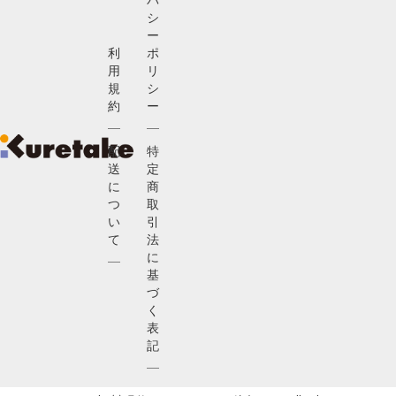
シ
ー
利
ポ
用
リ
規
シ
約
ー
配
特
送
定
に
商
つ
取
い
引
て
法
に
基
づ
く
表
記