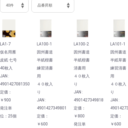
LA1-7
LA100-1
LA100-2
LA101-1
仮名用雁
因州書道
因州書道
因州書道
皮紙 七号
半紙楷書
半紙楷書
半紙草書
40枚入
練習清書
清書用
練習清書
JAN :
用
４０枚入
用
4901427081350
４０枚入
り
４０枚入
定価：
り
JAN :
り
￥900
JAN :
4901427349818
JAN :
発注単
4901427349801
定価：
4901427
位：25個
定価：
￥800
定価：
￥600
発注単
￥600