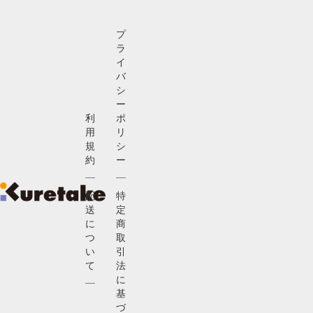
プ
ラ
イ
バ
シ
ー
利
ポ
用
リ
規
シ
約
ー
配
特
送
定
に
商
つ
取
い
引
て
法
に
基
づ