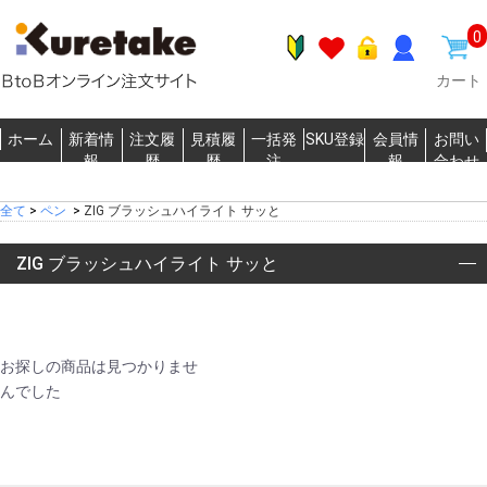
0
カート
ホーム
新着情
注文履
見積履
一括発
SKU登録
会員情
お問い
報
歴
歴
注
報
合わせ
全て
>
ペン
>
ZIG ブラッシュハイライト サッと
ZIG ブラッシュハイライト サッと
お探しの商品は見つかりませ
んでした