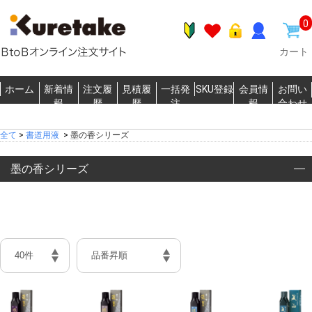
0
カート
ホーム
新着情
注文履
見積履
一括発
SKU登録
会員情
お問い
報
歴
歴
注
報
合わせ
全て
>
書道用液
>
墨の香シリーズ
墨の香シリーズ