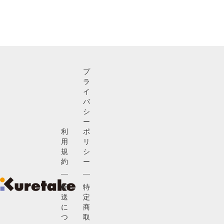
プ
ラ
イ
バ
シ
ー
利
ポ
用
リ
規
シ
約
ー
配
特
送
定
に
商
つ
取