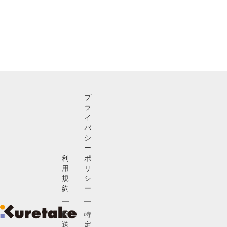
プ
ラ
イ
バ
シ
ー
利
ポ
用
リ
規
シ
約
ー
配
特
送
定