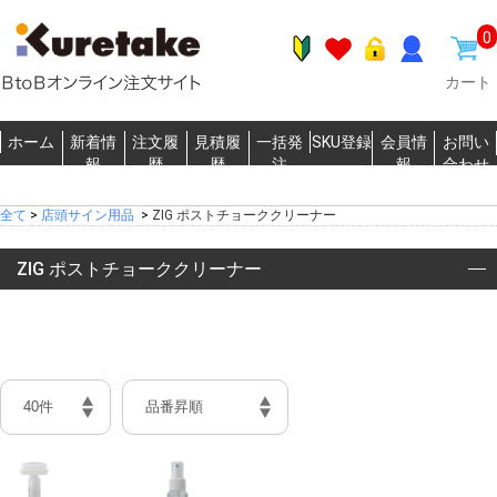
0
カート
ホーム
新着情
注文履
見積履
一括発
SKU登録
会員情
お問い
報
歴
歴
注
報
合わせ
全て
>
店頭サイン用品
>
ZIG ポストチョーククリーナー
ZIG ポストチョーククリーナー