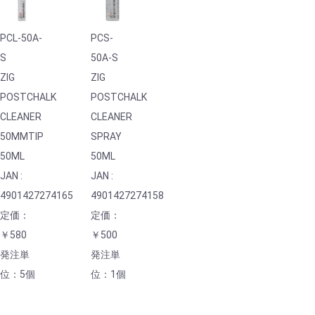
PCL-50A-
PCS-
S
50A-S
ZIG
ZIG
POSTCHALK
POSTCHALK
CLEANER
CLEANER
50MMTIP
SPRAY
50ML
50ML
JAN :
JAN :
4901427274165
4901427274158
定価：
定価：
￥580
￥500
発注単
発注単
位：5個
位：1個