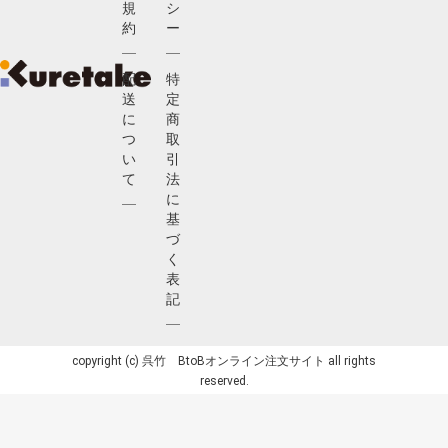
規
シ
約
ー
配
特
送
定
に
商
つ
取
い
引
て
法
に
基
づ
く
表
記
copyright (c) 呉竹 BtoBオンライン注文サイト all rights
reserved.