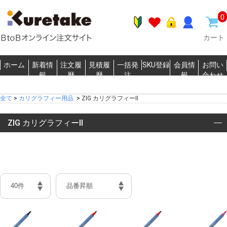
0
カート
ホーム
新着情
注文履
見積履
一括発
SKU登録
会員情
お問い
報
歴
歴
注
報
合わせ
全て
>
カリグラフィー用品
>
ZIG カリグラフィーⅡ
ZIG カリグラフィーⅡ