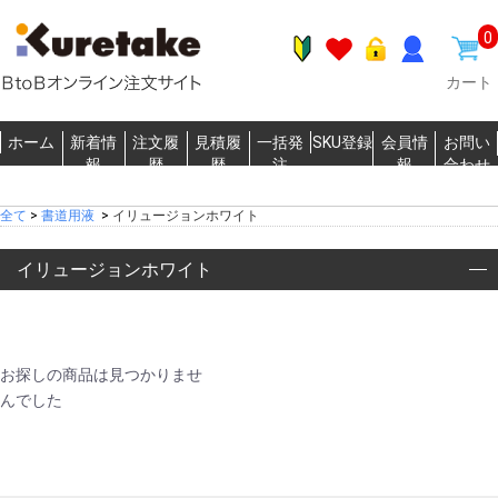
0
カート
ホーム
新着情
注文履
見積履
一括発
SKU登録
会員情
お問い
報
歴
歴
注
報
合わせ
全て
>
書道用液
>
イリュージョンホワイト
イリュージョンホワイト
お探しの商品は見つかりませ
んでした