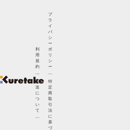
プ
ラ
イ
バ
シ
ー
利
ポ
用
リ
規
シ
約
ー
配
特
送
定
に
商
つ
取
い
引
て
法
に
基
づ