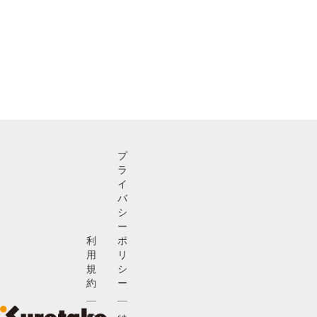
プ
ラ
イ
バ
シ
ー
利
ポ
用
リ
規
シ
約
ー