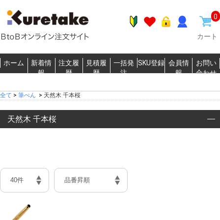
0
カート
ホーム
新着情
注文履
見積履
一括発
SKU登録
会員情
お問い
報
歴
歴
注
報
合わせ
全て
>
筆ぺん
>
天然木 千本桜
天然木 千本桜