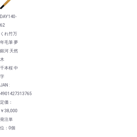
DAY140-
62
くれ竹万
年毛筆 夢
銀河 天然
木
千本桜 中
字
JAN :
4901427313765
定価：
￥38,000
発注単
位：0個