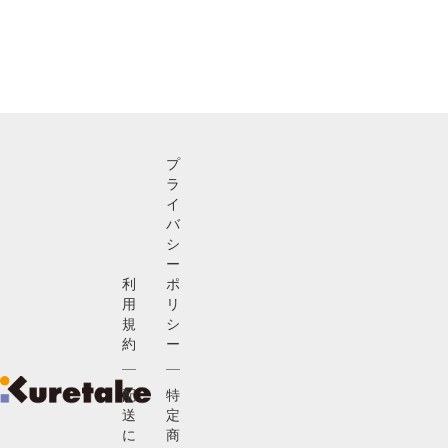
プ
ラ
イ
バ
シ
ー
利
ポ
用
リ
規
シ
約
ー
配
特
送
定
に
商