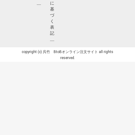
に
基
づ
く
表
記
copyright (c) 呉竹 BtoBオンライン注文サイト all rights
reserved.