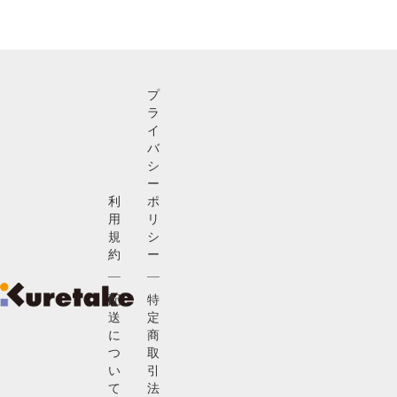
プ
ラ
イ
バ
シ
ー
利
ポ
用
リ
規
シ
約
ー
配
特
送
定
に
商
つ
取
い
引
て
法