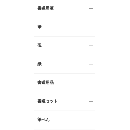
書道用液
筆
硯
紙
書道用品
書道セット
筆ぺん