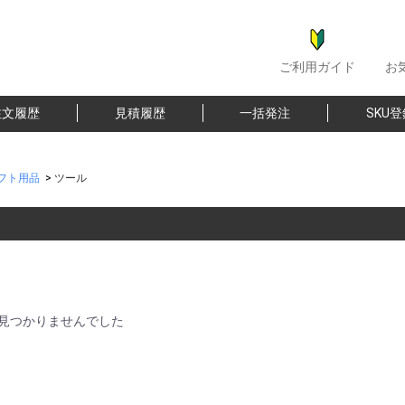
ご利用ガイド
お
注文履歴
見積履歴
一括発注
SKU
フト用品
>
ツール
見つかりませんでした