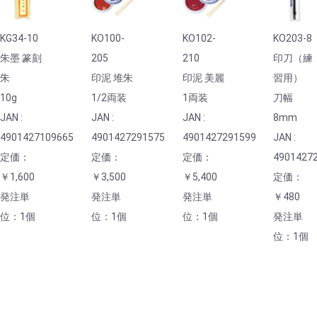
KG34-10
KO100-
KO102-
KO203-8
朱墨 篆刻
205
210
印刀（練
朱
印泥 堆朱
印泥 美麗
習用）
10g
1/2両装
1両装
刀幅
JAN :
JAN :
JAN :
8mm
4901427109665
4901427291575
4901427291599
JAN :
定価：
定価：
定価：
4901427
￥1,600
￥3,500
￥5,400
定価：
発注単
発注単
発注単
￥480
位：1個
位：1個
位：1個
発注単
位：1個