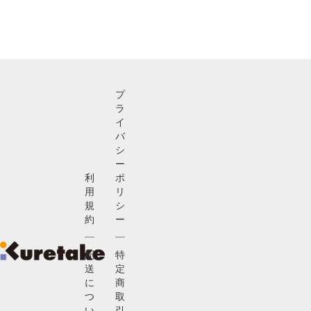
プ
ラ
イ
バ
シ
ー
利
ポ
用
リ
規
シ
約
ー
配
特
送
定
に
商
つ
取
い
引