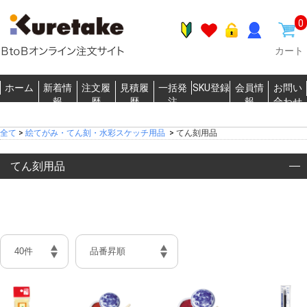
0
カート
ホーム
新着情
注文履
見積履
一括発
SKU登録
会員情
お問い
報
歴
歴
注
報
合わせ
全て
>
絵てがみ・てん刻・水彩スケッチ用品
>
てん刻用品
てん刻用品