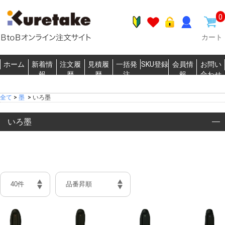
0
カート
ホーム
新着情
注文履
見積履
一括発
SKU登録
会員情
お問い
報
歴
歴
注
報
合わせ
全て
>
墨
>
いろ墨
いろ墨