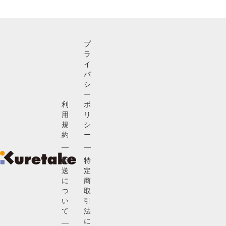
プ
ラ
イ
バ
シ
ー
利
ポ
用
リ
規
シ
約
ー
配
特
送
定
に
商
つ
取
い
引
て
法
に