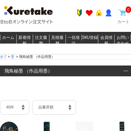
0
カート
ホーム
新着情
注文履
見積履
一括発
SKU登録
会員情
お問い
報
歴
歴
注
報
合わせ
全て
>
墨
>
飛鳥秘墨 （作品用墨）
飛鳥秘墨 （作品用墨）