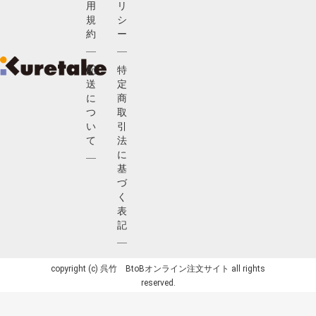
用
リ
規
シ
約
ー
配
特
送
定
に
商
つ
取
い
引
て
法
に
基
づ
く
表
記
copyright (c) 呉竹 BtoBオンライン注文サイト all rights
reserved.