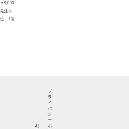
￥9,000
発注単
位：1個
プ
ラ
イ
バ
シ
ー
利
ポ