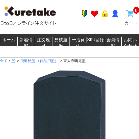
0
カート
ホーム
新着情
注文履
見積履
一括発
SKU登録
会員情
お問い
報
歴
歴
注
報
合わせ
全て
>
墨
>
飛鳥秘墨 （作品用墨）
>
東大寺鴟尾墨