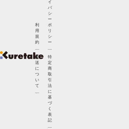
イ
バ
シ
ー
利
ポ
用
リ
規
シ
約
ー
配
特
送
定
に
商
つ
取
い
引
て
法
に
基
づ
く
表
記