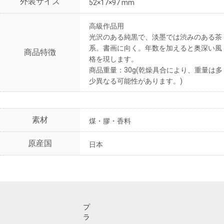
外装サイズ
52×17×97 mm
高級作品用
光沢のある純黒で、淡墨では渋みのある茶
系。書画に向く。年数を加えると奥深い風
商品特徴
格を現します。
商品重量：30g(乾燥具合により、重量は多
少異なる可能性があります。)
素材
煤・膠・香料
原産国
日本
プ
ラ