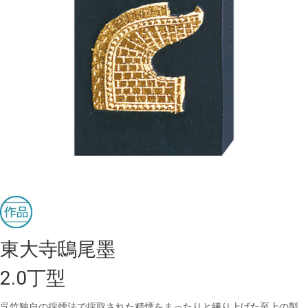
東大寺鴟尾墨
2.0丁型
呉竹独自の採煙法で採取された精煙をまったりと練り上げた至上の製