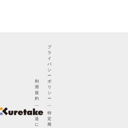
プ
ラ
イ
バ
シ
ー
利
ポ
用
リ
規
シ
約
ー
配
特
送
定
に
商