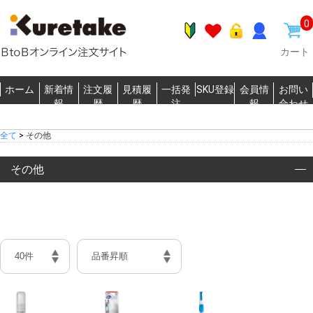
0
カート
ホーム
新着情
注文履
見積履
一括発
SKU登録
会員情
お問い
報
歴
歴
注
報
合わせ
全て
>
その他
その他