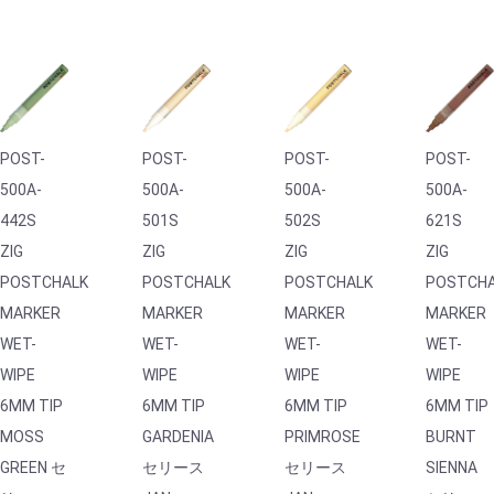
POST-
POST-
POST-
POST-
500A-
500A-
500A-
500A-
442S
501S
502S
621S
ZIG
ZIG
ZIG
ZIG
POSTCHALK
POSTCHALK
POSTCHALK
POSTCH
MARKER
MARKER
MARKER
MARKER
WET-
WET-
WET-
WET-
WIPE
WIPE
WIPE
WIPE
6MM TIP
6MM TIP
6MM TIP
6MM TIP
MOSS
GARDENIA
PRIMROSE
BURNT
GREEN セ
セリース
セリース
SIENNA