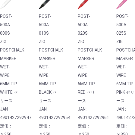
POST-
POST-
POST-
POST-
500A-
500A-
500A-
500A-
000S
010S
020S
025S
ZIG
ZIG
ZIG
ZIG
POSTCHALK
POSTCHALK
POSTCHALK
POSTCH
MARKER
MARKER
MARKER
MARKER
WET-
WET-
WET-
WET-
WIPE
WIPE
WIPE
WIPE
6MM TIP
6MM TIP
6MM TIP
6MM TIP
WHITE セ
BLACK セ
RED セリ
PINK セリ
リース
リース
ース
ース
JAN :
JAN :
JAN :
JAN :
4901427292947
4901427292954
4901427292961
4901427
定価：
定価：
定価：
定価：
￥350
￥350
￥350
￥350