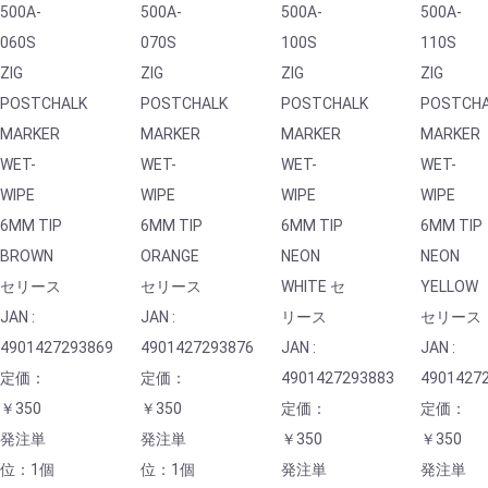
500A-
500A-
500A-
500A-
060S
070S
100S
110S
ZIG
ZIG
ZIG
ZIG
POSTCHALK
POSTCHALK
POSTCHALK
POSTCH
MARKER
MARKER
MARKER
MARKER
WET-
WET-
WET-
WET-
WIPE
WIPE
WIPE
WIPE
6MM TIP
6MM TIP
6MM TIP
6MM TIP
BROWN
ORANGE
NEON
NEON
セリース
セリース
WHITE セ
YELLOW
JAN :
JAN :
リース
セリース
4901427293869
4901427293876
JAN :
JAN :
定価：
定価：
4901427293883
4901427
￥350
￥350
定価：
定価：
発注単
発注単
￥350
￥350
位：1個
位：1個
発注単
発注単