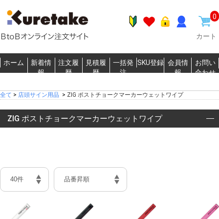
0
カート
ホーム
新着情
注文履
見積履
一括発
SKU登録
会員情
お問い
報
歴
歴
注
報
合わせ
全て
>
店頭サイン用品
>
ZIG ポストチョークマーカーウェットワイプ
ZIG ポストチョークマーカーウェットワイプ