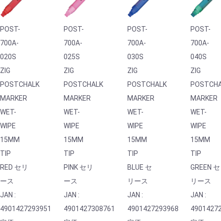
POST-
POST-
POST-
POST-
700A-
700A-
700A-
700A-
020S
025S
030S
040S
ZIG
ZIG
ZIG
ZIG
POSTCHALK
POSTCHALK
POSTCHALK
POSTCH
MARKER
MARKER
MARKER
MARKER
WET-
WET-
WET-
WET-
WIPE
WIPE
WIPE
WIPE
15MM
15MM
15MM
15MM
TIP
TIP
TIP
TIP
RED セリ
PINK セリ
BLUE セ
GREEN セ
ース
ース
リース
リース
JAN :
JAN :
JAN :
JAN :
4901427293951
4901427308761
4901427293968
4901427