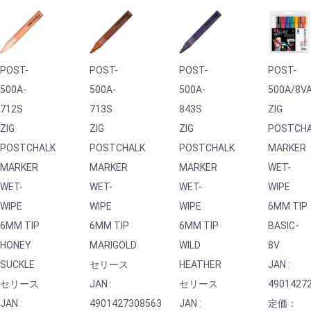
POST-
POST-
POST-
POST-
500A-
500A-
500A-
500A/8V
712S
713S
843S
ZIG
ZIG
ZIG
ZIG
POSTCH
POSTCHALK
POSTCHALK
POSTCHALK
MARKER
MARKER
MARKER
MARKER
WET-
WET-
WET-
WET-
WIPE
WIPE
WIPE
WIPE
6MM TIP
6MM TIP
6MM TIP
6MM TIP
BASIC･
HONEY
MARIGOLD
WILD
8V
SUCKLE
セリース
HEATHER
JAN :
セリース
JAN :
セリース
4901427
JAN :
4901427308563
JAN :
定価：