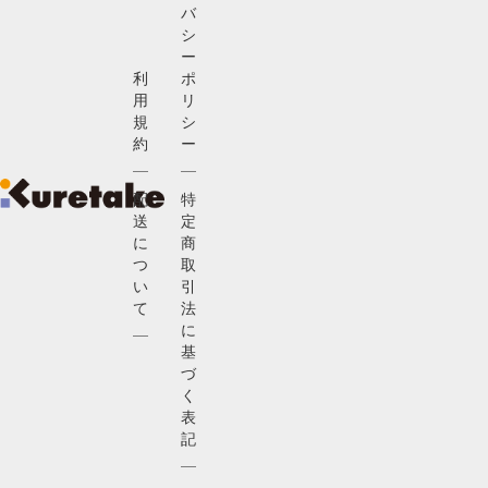
バ
シ
ー
利
ポ
用
リ
規
シ
約
ー
配
特
送
定
に
商
つ
取
い
引
て
法
に
基
づ
く
表
記