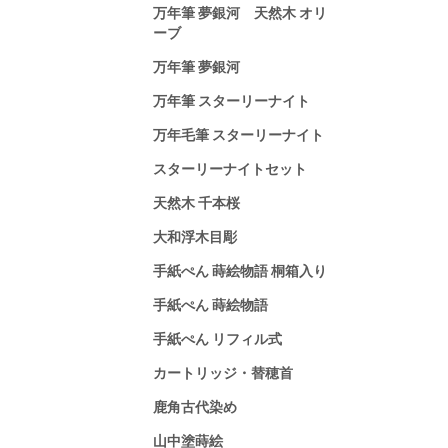
万年筆 夢銀河 天然木 オリ
ーブ
万年筆 夢銀河
万年筆 スターリーナイト
万年毛筆 スターリーナイト
スターリーナイトセット
天然木 千本桜
大和浮木目彫
手紙ぺん 蒔絵物語 桐箱入り
手紙ぺん 蒔絵物語
手紙ぺん リフィル式
カートリッジ・替穂首
鹿角古代染め
山中塗蒔絵