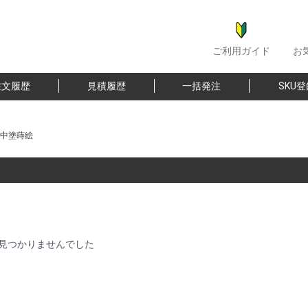
ご利用ガイド
お
注文履歴
見積履歴
一括発注
SKU
中塗蒔絵
見つかりませんでした