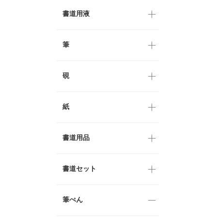
書道用液
筆
硯
紙
書道用品
書道セット
筆ぺん