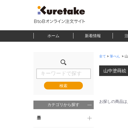
ホーム
新着情報
全て
>
筆ぺん
>
山
山中塗蒔絵
検索
お探しの商品は
カテゴリから探す
墨