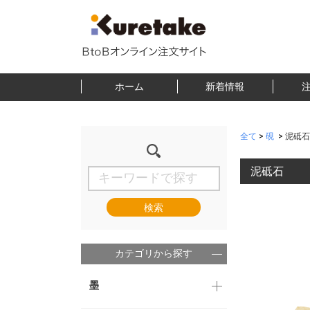
ホーム
新着情報
全て
>
硯
>
泥砥石
泥砥石
検索
カテゴリから探す
墨