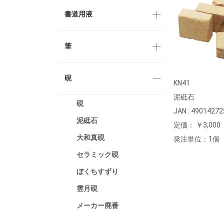
書道用液
筆
硯
KN41
泥砥石
硯
JAN : 4901427
泥砥石
定価： ￥3,000
大和真硯
発注単位：1個
セラミック硯
ぼくちすずり
雲月硯
メーカー廃番