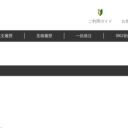
ご利用ガイド
お
注文履歴
見積履歴
一括発注
SKU