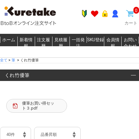
0
カート
ホーム
新着情
注文履
見積履
一括発
SKU登録
会員情
お問い
報
歴
歴
注
報
合わせ
全て
>
筆
>
くれ竹優筆
くれ竹優筆
優筆お買い得セッ
ト３.pdf