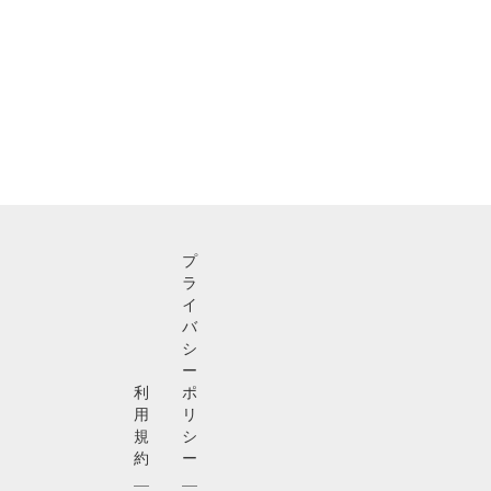
プ
ラ
イ
バ
シ
ー
利
ポ
用
リ
規
シ
約
ー