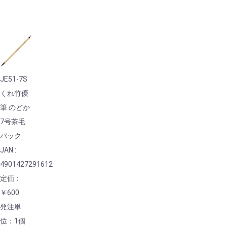
JE51-7S
くれ竹優
筆 のどか
7号茶毛
パック
JAN :
4901427291612
定価：
￥600
発注単
位：1個