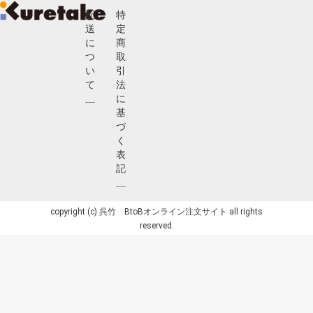
配
特
送
定
に
商
つ
取
い
引
て
法
に
基
づ
く
表
記
copyright (c) 呉竹 BtoBオンライン注文サイト all rights
reserved.