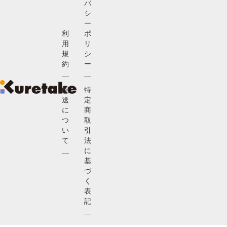
バ
シ
ー
利
ポ
用
リ
規
シ
約
ー
配
特
送
定
に
商
つ
取
い
引
て
法
に
基
づ
く
表
記