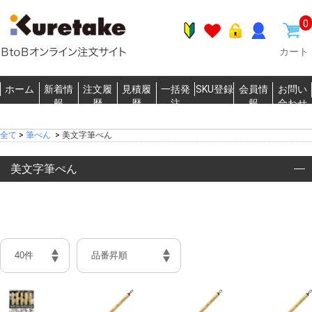
0
カート
ホーム
新着情
注文履
見積履
一括発
SKU登録
会員情
お問い
報
歴
歴
注
報
合わせ
全て
>
筆ぺん
>
美文字筆ぺん
美文字筆ぺん