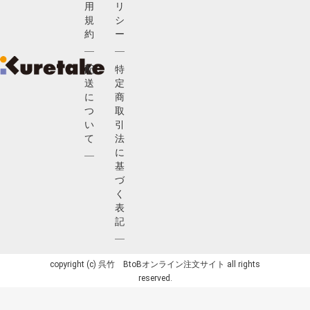
用
リ
規
シ
約
ー
配
特
送
定
に
商
つ
取
い
引
て
法
に
基
づ
く
表
記
copyright (c) 呉竹 BtoBオンライン注文サイト all rights
reserved.