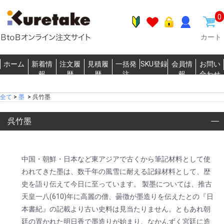
0
カート
ホーム
新着情
注文履
見積履
一括発
SKU登録
会員情
お問い
報
歴
歴
注
報
合わせ
全て
>
墨
>
呉竹墨
呉竹墨
中国・朝鮮・日本など東アジアで古くから筆記材料として使
われてきた墨は、数千年の風雪に耐える記録材料として、歴
史を語り伝えて今日に至っています。 製墨については、推古
天皇一八(610)年に高麗の僧、曇徴が墨造りを伝えたとの『日
本書紀』の記載より古い史料は見当たりません。ともあれ朝
廷の置かれた明日香で墨造りが始まり、なかんずく宮廷に造