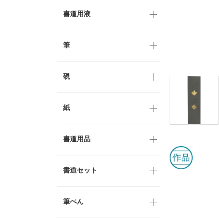
書道用液
筆
硯
紙
書道用品
書道セット
筆ぺん