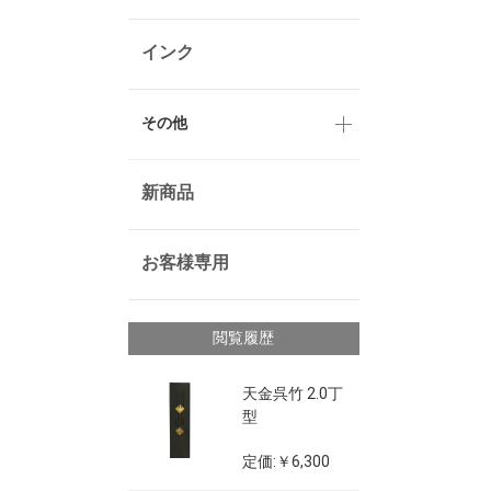
インク
その他
新商品
お客様専用
閲覧履歴
天金呉竹 2.0丁
型
定価:￥6,300