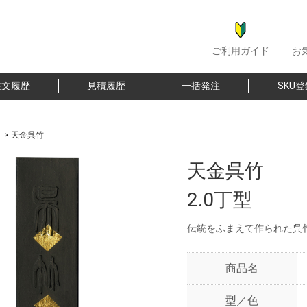
ご利用ガイド
お
注文履歴
見積履歴
一括発注
SKU
>
天金呉竹
天金呉竹
2.0丁型
伝統をふまえて作られた呉
商品名
型／色