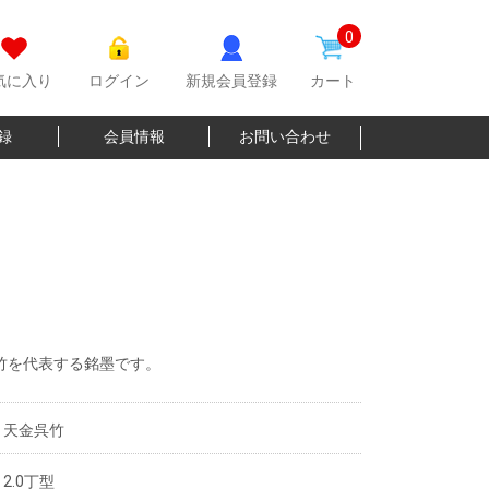
0
気に入り
ログイン
新規会員登録
カート
登録
会員情報
お問い合わせ
竹を代表する銘墨です。
天金呉竹
2.0丁型