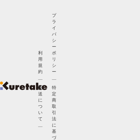
プ
ラ
イ
バ
シ
ー
利
ポ
用
リ
規
シ
約
ー
配
特
送
定
に
商
つ
取
い
引
て
法
に
基
づ