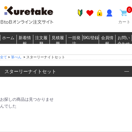
0
カート
ホーム
新着情
注文履
見積履
一括発
SKU登録
会員情
お問い
報
歴
歴
注
報
合わせ
全て
>
筆ぺん
>
スターリーナイトセット
スターリーナイトセット
お探しの商品は見つかりませ
んでした