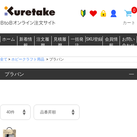
0
カート
ホーム
新着情
注文履
見積履
一括発
SKU登録
会員情
お問い
報
歴
歴
注
報
合わせ
全て
>
ホビークラフト用品
>
プラバン
プラバン