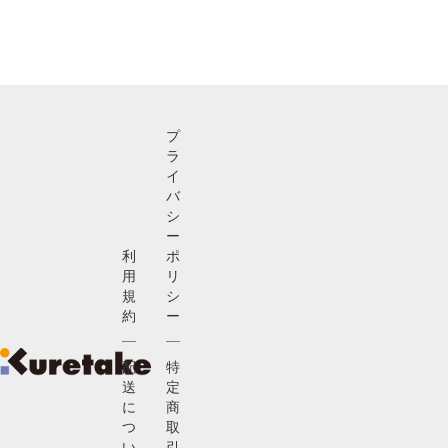
プ
ラ
イ
バ
シ
ー
利
ポ
用
リ
規
シ
約
ー
配
特
送
定
に
商
つ
取
い
引