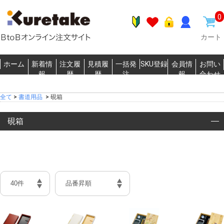
0
カート
ホーム
新着情
注文履
見積履
一括発
SKU登録
会員情
お問い
報
歴
歴
注
報
合わせ
全て
>
書道用品
>
硯箱
硯箱