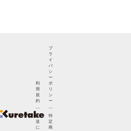
プ
ラ
イ
バ
シ
ー
利
ポ
用
リ
規
シ
約
ー
配
特
送
定
に
商