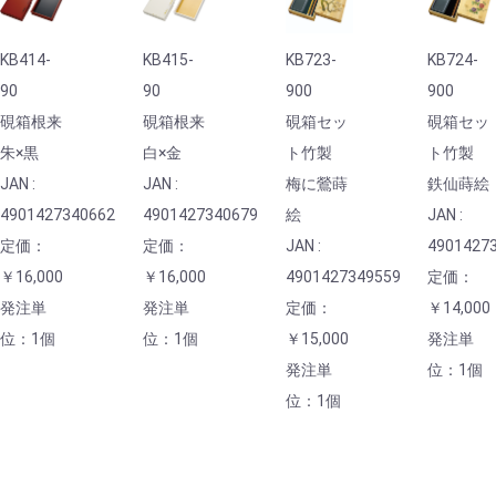
KB414-
KB415-
KB723-
KB724-
90
90
900
900
硯箱根来
硯箱根来
硯箱セッ
硯箱セッ
朱×黒
白×金
ト竹製
ト竹製
JAN :
JAN :
梅に鶯蒔
鉄仙蒔絵
4901427340662
4901427340679
絵
JAN :
定価：
定価：
JAN :
4901427
￥16,000
￥16,000
4901427349559
定価：
発注単
発注単
定価：
￥14,000
位：1個
位：1個
￥15,000
発注単
発注単
位：1個
位：1個