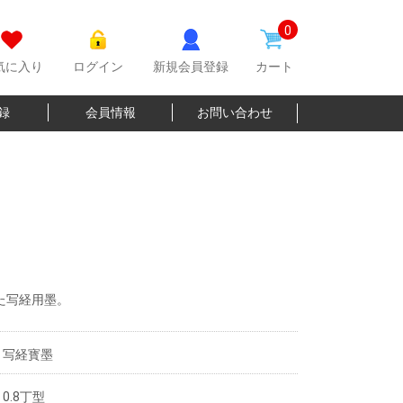
0
気に入り
ログイン
新規会員登録
カート
登録
会員情報
お問い合わせ
た写経用墨。
写経寳墨
0.8丁型