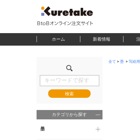
ホーム
新着情報
全て
>
墨
>
写経用
検索
カテゴリから探す
墨