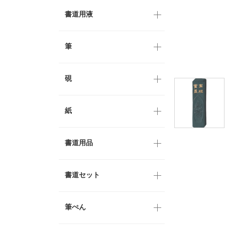
書道用液
筆
硯
紙
書道用品
書道セット
筆ぺん