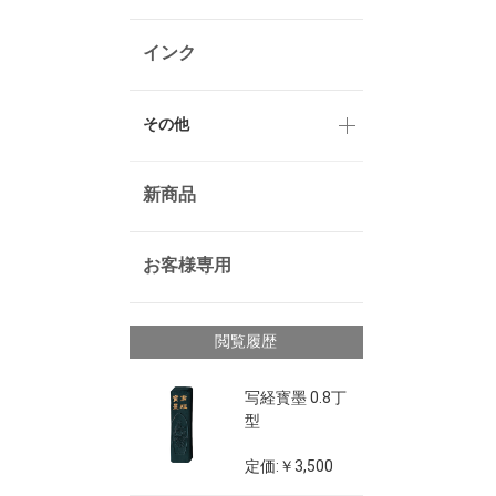
インク
その他
新商品
お客様専用
閲覧履歴
写経寳墨 0.8丁
型
定価:￥3,500