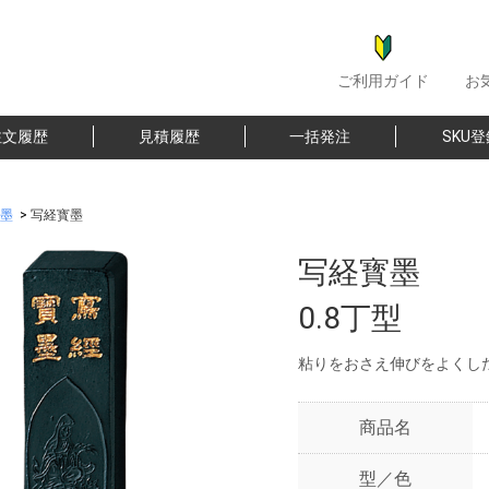
ご利用ガイド
お
注文履歴
見積履歴
一括発注
SKU
墨
>
写経寳墨
写経寳墨
0.8丁型
粘りをおさえ伸びをよくし
商品名
型／色