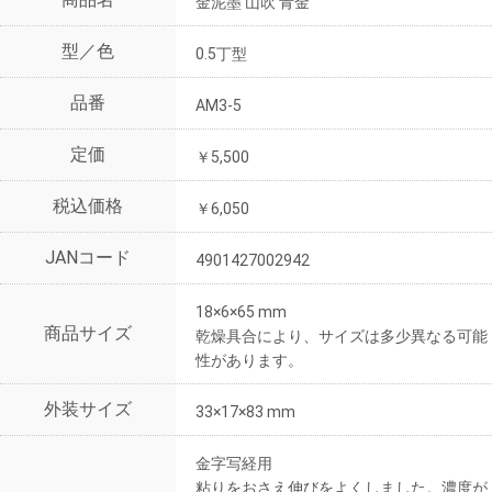
金泥墨 山吹 青金
型／色
0.5丁型
品番
AM3-5
定価
￥5,500
税込価格
￥6,050
JANコード
4901427002942
18×6×65 mm
商品サイズ
乾燥具合により、サイズは多少異なる可能
性があります。
外装サイズ
33×17×83 mm
金字写経用
粘りをおさえ伸びをよくしました。濃度が