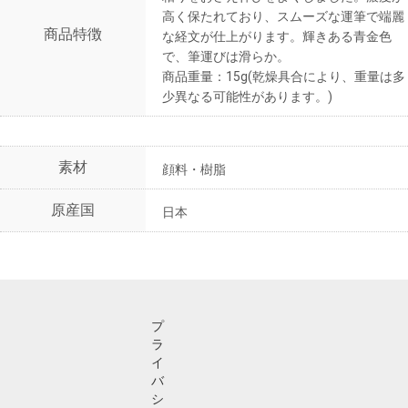
高く保たれており、スムーズな運筆で端麗
商品特徴
な経文が仕上がります。輝きある青金色
で、筆運びは滑らか。
商品重量：15g(乾燥具合により、重量は多
少異なる可能性があります。)
素材
顔料・樹脂
原産国
日本
プ
ラ
イ
バ
シ