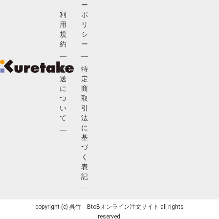
ー
利
ポ
用
リ
規
シ
約
ー
配
特
送
定
に
商
つ
取
い
引
て
法
に
基
づ
く
表
記
copyright (c) 呉竹 BtoBオンライン注文サイト all rights
reserved.