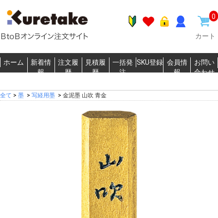
0
カート
ホーム
新着情
注文履
見積履
一括発
SKU登録
会員情
お問い
報
歴
歴
注
報
合わせ
全て
>
墨
>
写経用墨
>
金泥墨 山吹 青金