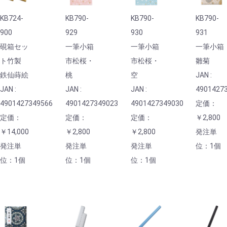
KB724-
KB790-
KB790-
KB790-
900
929
930
931
硯箱セッ
一筆小箱
一筆小箱
一筆小箱
ト竹製
市松桜・
市松桜・
雛菊
鉄仙蒔絵
桃
空
JAN :
JAN :
JAN :
JAN :
4901427
4901427349566
4901427349023
4901427349030
定価：
定価：
定価：
定価：
￥2,800
￥14,000
￥2,800
￥2,800
発注単
発注単
発注単
発注単
位：1個
位：1個
位：1個
位：1個