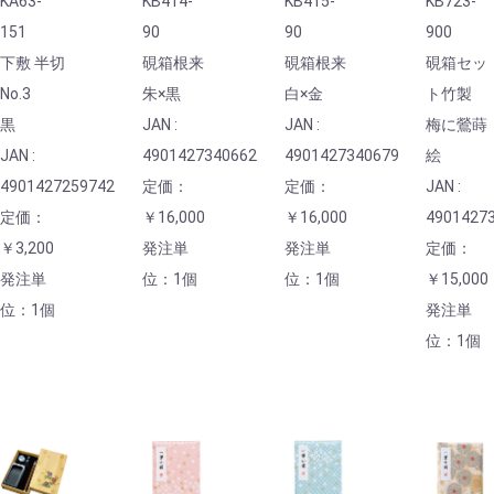
KA63-
KB414-
KB415-
KB723-
151
90
90
900
下敷 半切
硯箱根来
硯箱根来
硯箱セッ
No.3
朱×黒
白×金
ト竹製
黒
JAN :
JAN :
梅に鶯蒔
JAN :
4901427340662
4901427340679
絵
4901427259742
定価：
定価：
JAN :
定価：
￥16,000
￥16,000
4901427
￥3,200
発注単
発注単
定価：
発注単
位：1個
位：1個
￥15,000
位：1個
発注単
位：1個