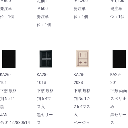
￥600
定価：
￥1,200
￥1,200
発注単
￥600
発注単
発注単
位：1個
発注単
位：1個
位：1個
位：1個
KA26-
KA28-
KA28-
KA29-
101
101S
208S
201
下敷 規格
下敷 規格
下敷 規格
下敷 両面
判 No.11
判 6.4マ
判 No.12-
スベリ止
黒
ス入
2 6.4マス
め
JAN :
黒セリー
入
黒セリー
4901427830514
ス
ベージュ
ス