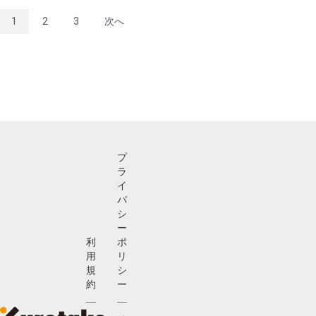
1
2
3
次へ
プ
ラ
イ
バ
シ
ー
利
ポ
用
リ
規
シ
約
ー