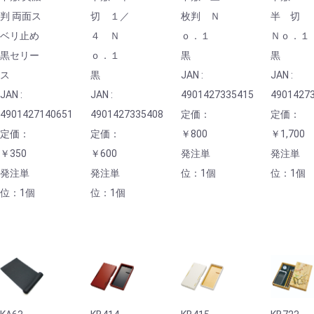
判 両面ス
切 １／
枚判 Ｎ
半 切
ベリ止め
４ Ｎ
ｏ．１
Ｎｏ．１
黒セリー
ｏ．１
黒
黒
ス
黒
JAN :
JAN :
JAN :
JAN :
4901427335415
4901427
4901427140651
4901427335408
定価：
定価：
定価：
定価：
￥800
￥1,700
￥350
￥600
発注単
発注単
発注単
発注単
位：1個
位：1個
位：1個
位：1個