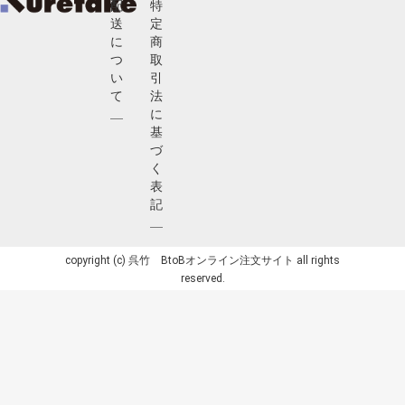
配
特
送
定
に
商
つ
取
い
引
て
法
に
基
づ
く
表
記
copyright (c) 呉竹 BtoBオンライン注文サイト all rights
reserved.