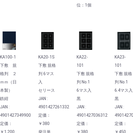
位：1個
KA100-1
KA20-1S
KA22-
KA23-
下敷 規
下敷 規格
101
101
格判 ２
判 6マス
下敷 規格
下敷 規格
ｍｍ（日
入
判 No.1
判 No.1
本製）
セリース
6マス入
6.4マス入
鉄紺
JAN :
黒
黒
JAN :
4901427261332
JAN :
JAN :
4901427349900
定価：
4901427036312
4901427
定価：
￥380
定価：
定価：
￥1,200
発注単
￥380
￥450