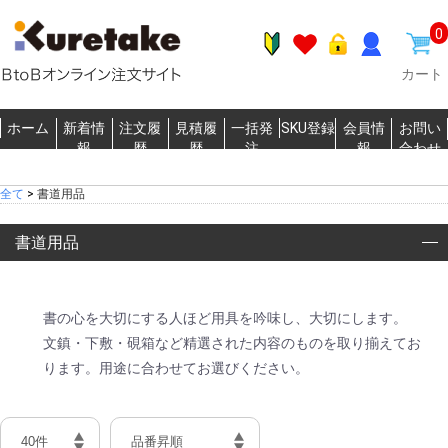
0
カート
ホーム
新着情
注文履
見積履
一括発
SKU登録
会員情
お問い
報
歴
歴
注
報
合わせ
全て
>
書道用品
書道用品
書の心を大切にする人ほど用具を吟味し、大切にします。
文鎮・下敷・硯箱など精選された内容のものを取り揃えてお
ります。用途に合わせてお選びください。