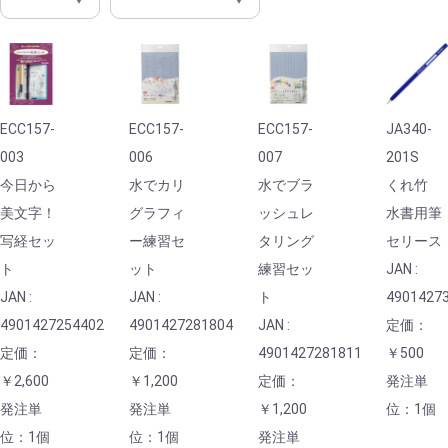
ECC157-
ECC157-
ECC157-
JA340-
003
006
007
201S
今日から
水でカリ
水でブラ
くれ竹
美文字！
グラフィ
ッシュレ
水書用筆
写経セッ
ー練習セ
タリング
セリース
ト
ット
練習セッ
JAN :
JAN :
JAN :
ト
4901427
4901427254402
4901427281804
JAN :
定価：
定価：
定価：
4901427281811
￥500
￥2,600
￥1,200
定価：
発注単
発注単
発注単
￥1,200
位：1個
位：1個
位：1個
発注単