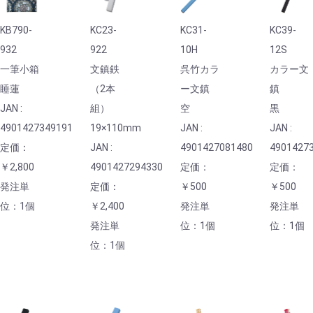
KB790-
KC23-
KC31-
KC39-
932
922
10H
12S
一筆小箱
文鎮鉄
呉竹カラ
カラー文
睡蓮
（2本
ー文鎮
鎮
JAN :
組）
空
黒
4901427349191
19×110mm
JAN :
JAN :
定価：
JAN :
4901427081480
4901427
￥2,800
4901427294330
定価：
定価：
発注単
定価：
￥500
￥500
位：1個
￥2,400
発注単
発注単
発注単
位：1個
位：1個
位：1個