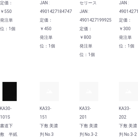
定価：
JAN :
セリース
JAN :
￥550
4901427184747
JAN :
4901427
発注単
定価：
4901427199925
定価：
位：1個
￥450
定価：
￥300
発注単
￥800
発注単
位：1個
発注単
位：1個
位：1個
KA30-
KA33-
KA33-
KA33-
101S
151
201
202
書道下
下敷 美濃
下敷 美濃
下敷 美濃
敷 半紙
判 No.3
判 No.3-2
判 No.3-2