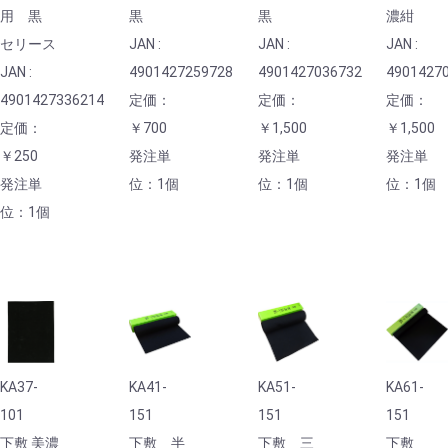
用 黒
黒
黒
濃紺
セリース
JAN :
JAN :
JAN :
JAN :
4901427259728
4901427036732
4901427
4901427336214
定価：
定価：
定価：
定価：
￥700
￥1,500
￥1,500
￥250
発注単
発注単
発注単
発注単
位：1個
位：1個
位：1個
位：1個
KA37-
KA41-
KA51-
KA61-
101
151
151
151
下敷 美濃
下敷 半
下敷 三
下敷