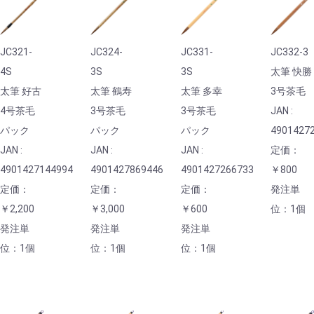
JC321-
JC324-
JC331-
JC332-3
4S
3S
3S
太筆 快勝
太筆 好古
太筆 鶴寿
太筆 多幸
3号茶毛
4号茶毛
3号茶毛
3号茶毛
JAN :
パック
パック
パック
4901427
JAN :
JAN :
JAN :
定価：
4901427144994
4901427869446
4901427266733
￥800
定価：
定価：
定価：
発注単
￥2,200
￥3,000
￥600
位：1個
発注単
発注単
発注単
位：1個
位：1個
位：1個