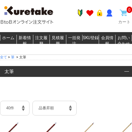
0
カート
ホーム
新着情
注文履
見積履
一括発
SKU登録
会員情
お問い
報
歴
歴
注
報
合わせ
全て
>
筆
>
太筆
太筆