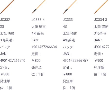
JC332-
JC333-4
JC333-
JC334-3
3S
太筆 稽古
4S
太筆 躍動
太筆 快勝
4号茶毛
太筆 稽古
3号茶毛
3号茶毛
JAN :
4号茶毛
JAN :
パック
4901427266634
パック
4901427
JAN :
定価：
JAN :
定価：
4901427266740
￥800
4901427266757
￥900
定価：
発注単
定価：
発注単
￥800
位：1個
￥800
位：1個
発注単
発注単
位：1個
位：1個