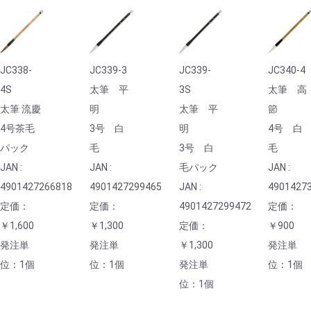
JC338-
JC339-3
JC339-
JC340-4
4S
太筆 平
3S
太筆 高
太筆 流慶
明
太筆 平
節
4号茶毛
3号 白
明
4号 白
パック
毛
3号 白
毛
JAN :
JAN :
毛パック
JAN :
4901427266818
4901427299465
JAN :
4901427
定価：
定価：
4901427299472
定価：
￥1,600
￥1,300
定価：
￥900
発注単
発注単
￥1,300
発注単
位：1個
位：1個
発注単
位：1個
位：1個