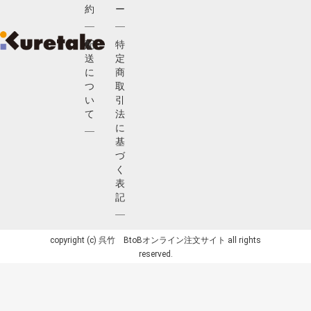
約
ー
配
特
送
定
に
商
つ
取
い
引
て
法
に
基
づ
く
表
記
copyright (c) 呉竹 BtoBオンライン注文サイト all rights
reserved.