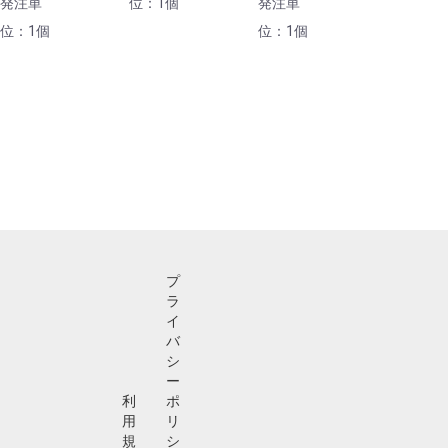
発注単
位：1個
発注単
位：1個
位：1個
プ
ラ
イ
バ
シ
ー
利
ポ
用
リ
規
シ