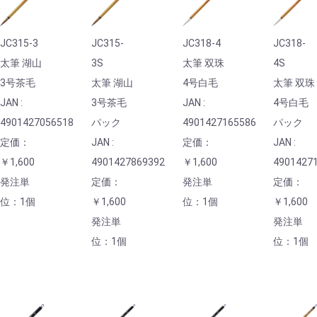
JC315-3
JC315-
JC318-4
JC318-
太筆 湖山
3S
太筆 双珠
4S
3号茶毛
太筆 湖山
4号白毛
太筆 双珠
JAN :
3号茶毛
JAN :
4号白毛
4901427056518
パック
4901427165586
パック
定価：
JAN :
定価：
JAN :
￥1,600
4901427869392
￥1,600
4901427
発注単
定価：
発注単
定価：
位：1個
￥1,600
位：1個
￥1,600
発注単
発注単
位：1個
位：1個