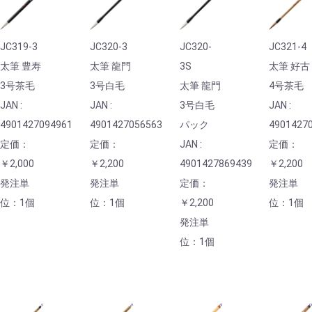
JC319-3
JC320-3
JC320-
JC321-4
太筆 豊寿
太筆 龍門
3S
太筆 好古
3号茶毛
3号白毛
太筆 龍門
4号茶毛
JAN :
JAN :
3号白毛
JAN :
4901427094961
4901427056563
パック
4901427
定価：
定価：
JAN :
定価：
￥2,000
￥2,200
4901427869439
￥2,200
発注単
発注単
定価：
発注単
位：1個
位：1個
￥2,200
位：1個
発注単
位：1個