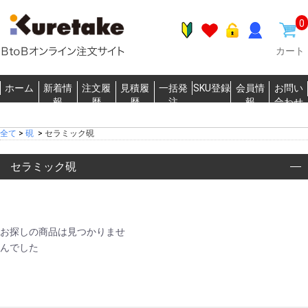
0
カート
ホーム
新着情
注文履
見積履
一括発
SKU登録
会員情
お問い
報
歴
歴
注
報
合わせ
全て
>
硯
>
セラミック硯
セラミック硯
お探しの商品は見つかりませ
んでした