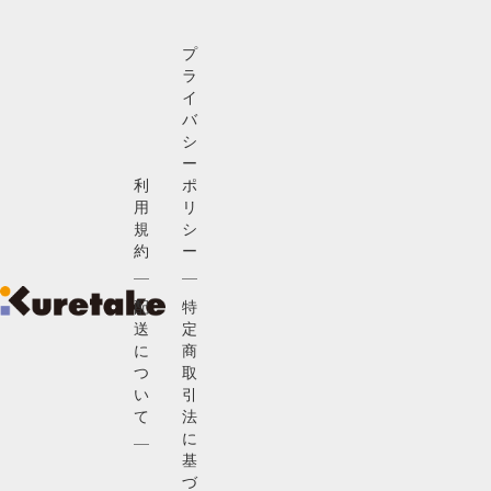
プ
ラ
イ
バ
シ
ー
利
ポ
用
リ
規
シ
約
ー
配
特
送
定
に
商
つ
取
い
引
て
法
に
基
づ