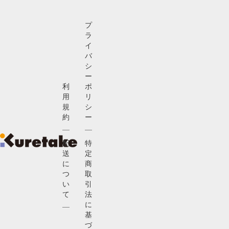
プ
ラ
イ
バ
シ
ー
利
ポ
用
リ
規
シ
約
ー
配
特
送
定
に
商
つ
取
い
引
て
法
に
基
づ