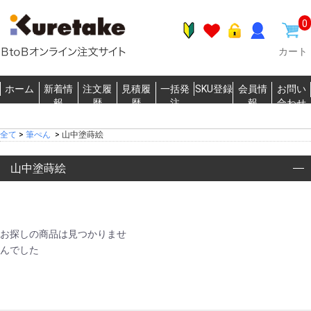
0
カート
ホーム
新着情
注文履
見積履
一括発
SKU登録
会員情
お問い
報
歴
歴
注
報
合わせ
全て
>
筆ぺん
>
山中塗蒔絵
山中塗蒔絵
お探しの商品は見つかりませ
んでした