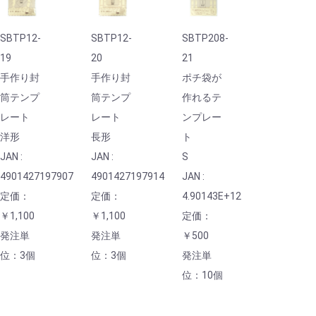
SBTP12-
SBTP12-
SBTP208-
19
20
21
手作り封
手作り封
ポチ袋が
筒テンプ
筒テンプ
作れるテ
レート
レート
ンプレー
洋形
長形
ト
JAN :
JAN :
S
4901427197907
4901427197914
JAN :
定価：
定価：
4.90143E+12
￥1,100
￥1,100
定価：
発注単
発注単
￥500
位：3個
位：3個
発注単
位：10個