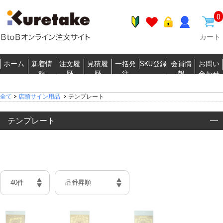
0
カート
ホーム
新着情
注文履
見積履
一括発
SKU登録
会員情
お問い
報
歴
歴
注
報
合わせ
全て
>
店頭サイン用品
>
テンプレート
テンプレート