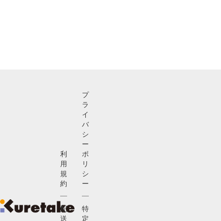
プ
ラ
イ
バ
シ
ー
利
ポ
用
リ
規
シ
約
ー
配
特
送
定