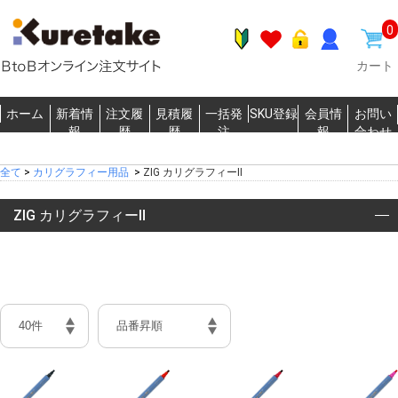
0
カート
ホーム
新着情
注文履
見積履
一括発
SKU登録
会員情
お問い
報
歴
歴
注
報
合わせ
全て
>
カリグラフィー用品
>
ZIG カリグラフィーⅡ
ZIG カリグラフィーⅡ