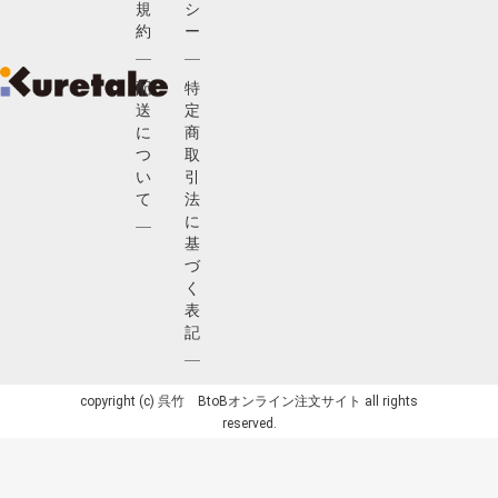
規
シ
約
ー
配
特
送
定
に
商
つ
取
い
引
て
法
に
基
づ
く
表
記
copyright (c) 呉竹 BtoBオンライン注文サイト all rights
reserved.