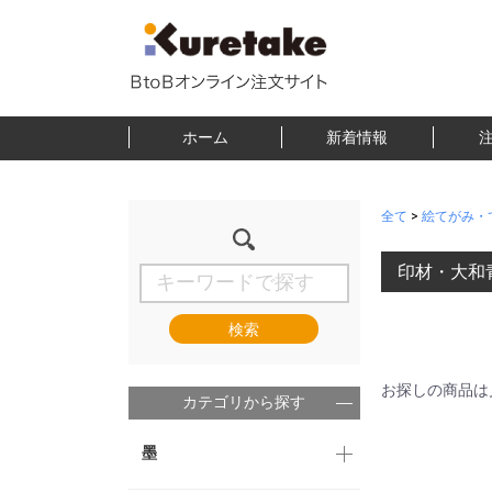
ホーム
新着情報
全て
>
絵てがみ・
印材・大和
検索
お探しの商品は
カテゴリから探す
墨