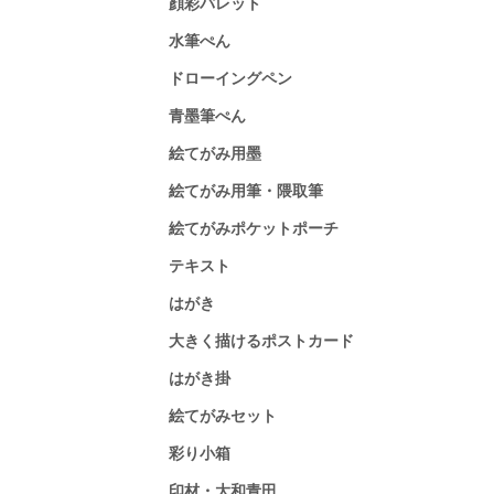
顔彩パレット
水筆ぺん
ドローイングペン
青墨筆ぺん
絵てがみ用墨
絵てがみ用筆・隈取筆
絵てがみポケットポーチ
テキスト
はがき
大きく描けるポストカード
はがき掛
絵てがみセット
彩り小箱
印材・大和青田