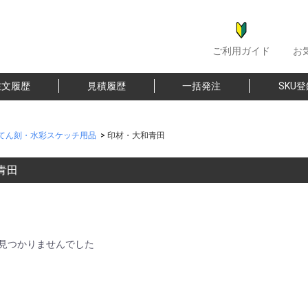
ご利用ガイド
お
注文履歴
見積履歴
一括発注
SKU
てん刻・水彩スケッチ用品
>
印材・大和青田
青田
見つかりませんでした