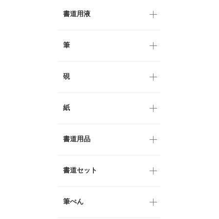
書道用液
筆
硯
紙
書道用品
書道セット
筆ぺん