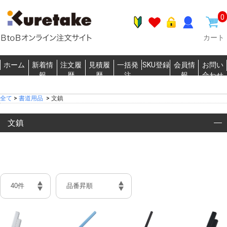
0
カート
ホーム
新着情
注文履
見積履
一括発
SKU登録
会員情
お問い
報
歴
歴
注
報
合わせ
全て
>
書道用品
>
文鎮
文鎮