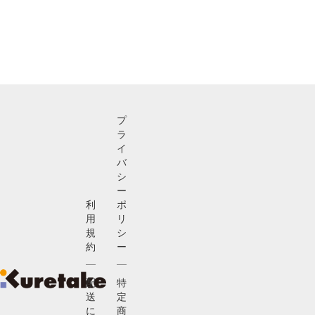
プ
ラ
イ
バ
シ
ー
利
ポ
用
リ
規
シ
約
ー
配
特
送
定
に
商