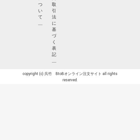
つ
取
い
引
て
法
に
基
づ
く
表
記
copyright (c) 呉竹 BtoBオンライン注文サイト all rights
reserved.