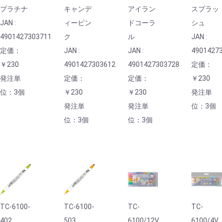
プラチナ
キャンデ
アイラン
スプラッ
JAN :
ィーピン
ドコーラ
シュ
4901427303711
ク
ル
JAN :
定価：
JAN :
JAN :
4901427
￥230
4901427303612
4901427303728
定価：
発注単
定価：
定価：
￥230
位：3個
￥230
￥230
発注単
発注単
発注単
位：3個
位：3個
位：3個
TC-6100-
TC-6100-
TC-
TC-
402
503
6100/12V
6100/4V