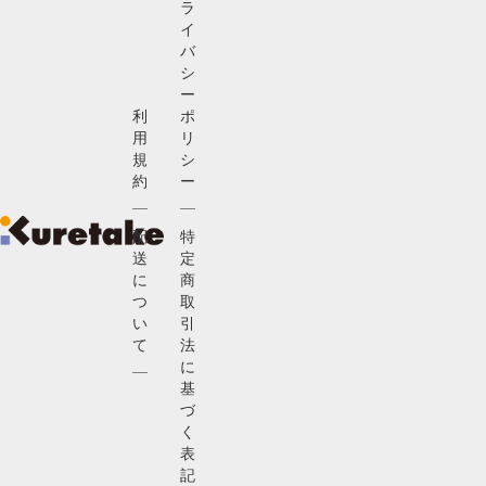
ラ
イ
バ
シ
ー
利
ポ
用
リ
規
シ
約
ー
配
特
送
定
に
商
つ
取
い
引
て
法
に
基
づ
く
表
記