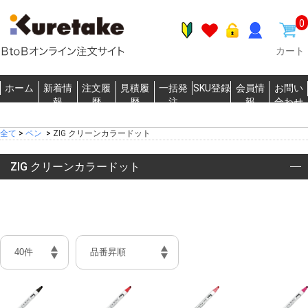
0
カート
ホーム
新着情
注文履
見積履
一括発
SKU登録
会員情
お問い
報
歴
歴
注
報
合わせ
全て
>
ペン
>
ZIG クリーンカラードット
ZIG クリーンカラードット