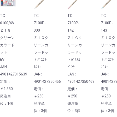
TC-
TC-
TC-
TC-
6100/6V
7100P-
7100P-
7100P-
ＺＩＧ
000
142
143
クリーン
ＺＩＧク
ＺＩＧク
ＺＩＧク
カラード
リーンカ
リーンカ
リーンカ
ット
ラードッ
ラードッ
ラードッ
6V
トﾊﾟｽﾃﾙ
トﾊﾟｽﾃﾙ
トﾊﾟｽﾃﾙ
JAN :
ﾎﾜｲﾄ
ﾋﾟﾝｸ
ﾌﾞﾙｰ
4901427315639
JAN :
JAN :
JAN :
定価：
4901427350456
4901427350463
4901427
￥1,380
定価：
定価：
定価：
発注単
￥250
￥250
￥250
位：1個
発注単
発注単
発注単
位：3個
位：3個
位：3個