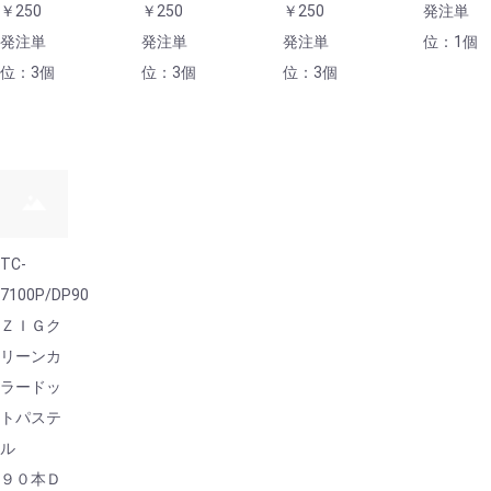
￥250
￥250
￥250
発注単
発注単
発注単
発注単
位：1個
位：3個
位：3個
位：3個
TC-
7100P/DP90
ＺＩＧク
リーンカ
ラードッ
トパステ
ル
９０本Ｄ