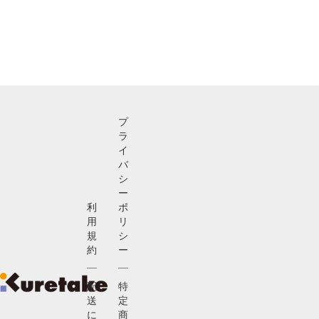
プ
ラ
イ
バ
シ
ー
利
ポ
用
リ
規
シ
約
ー
配
特
送
定
に
商