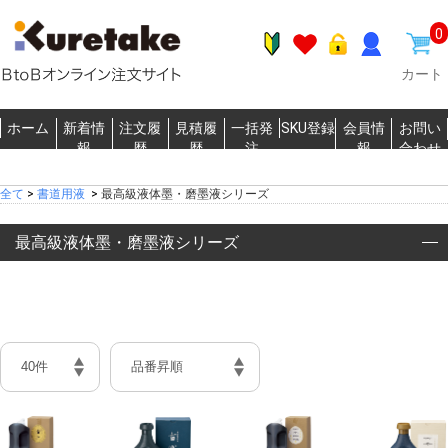
0
カート
ホーム
新着情
注文履
見積履
一括発
SKU登録
会員情
お問い
報
歴
歴
注
報
合わせ
全て
>
書道用液
>
最高級液体墨・磨墨液シリーズ
最高級液体墨・磨墨液シリーズ