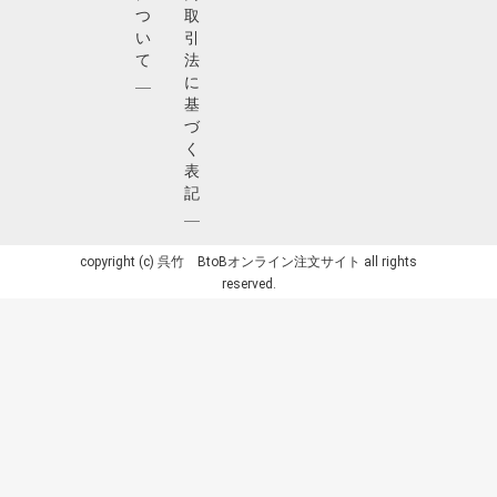
つ
取
い
引
て
法
に
基
づ
く
表
記
copyright (c) 呉竹 BtoBオンライン注文サイト all rights
reserved.