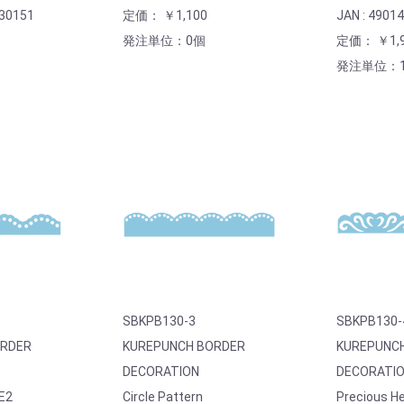
330151
定価： ￥1,100
JAN : 4901
発注単位：0個
定価： ￥1,9
発注単位：
SBKPB130-3
SBKPB130-
ORDER
KUREPUNCH BORDER
KUREPUNC
DECORATION
DECORATI
E2
Circle Pattern
Precious He