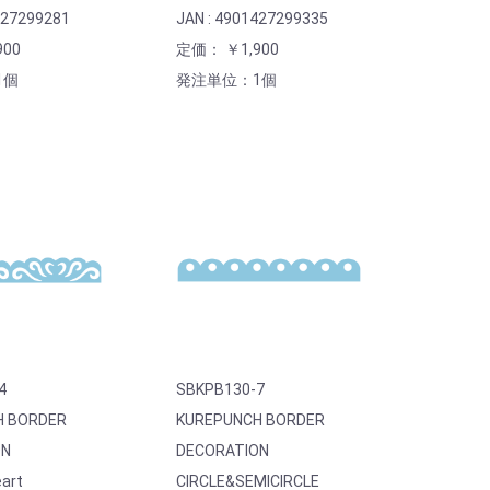
427299281
JAN : 4901427299335
00
定価： ￥1,900
1個
発注単位：1個
4
SBKPB130-7
H BORDER
KUREPUNCH BORDER
ON
DECORATION
art
CIRCLE&SEMICIRCLE