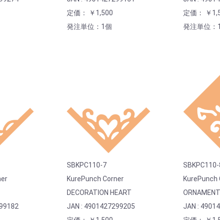
定価： ￥1,500
定価： ￥1,5
発注単位：1個
発注単位：
SBKPC110-7
SBKPC110-
ner
KurePunch Corner
KurePunch 
DECORATION HEART
ORNAMENT
299182
JAN : 4901427299205
JAN : 4901