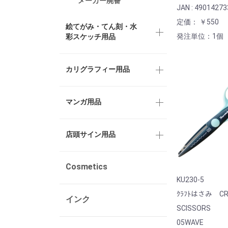
メーカー廃番
JAN : 4901427
定価： ￥550
絵てがみ・てん刻・水
発注単位：1個
彩スケッチ用品
カリグラフィー用品
マンガ用品
店頭サイン用品
Cosmetics
KU230-5
ｸﾗﾌﾄはさみ CR
インク
SCISSORS
05WAVE