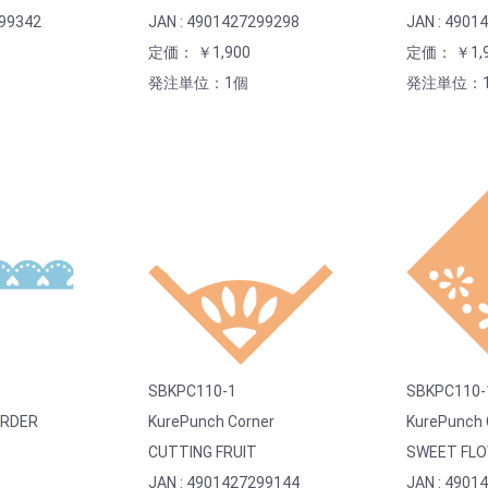
299342
JAN : 4901427299298
JAN : 4901
定価： ￥1,900
定価： ￥1,9
発注単位：1個
発注単位：
SBKPC110-1
SBKPC110-
ORDER
KurePunch Corner
KurePunch 
CUTTING FRUIT
SWEET FL
JAN : 4901427299144
JAN : 4901