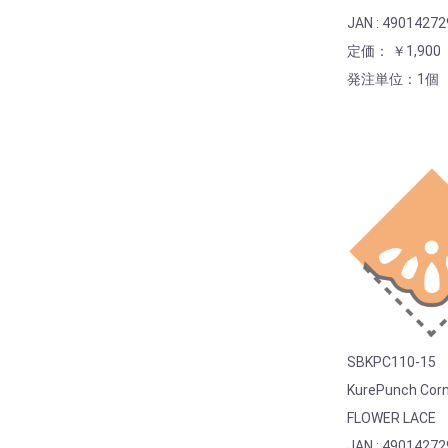
JAN : 4901427
定価： ￥1,900
発注単位：1個
SBKPC110-15
KurePunch Cor
FLOWER LACE
JAN : 4901427