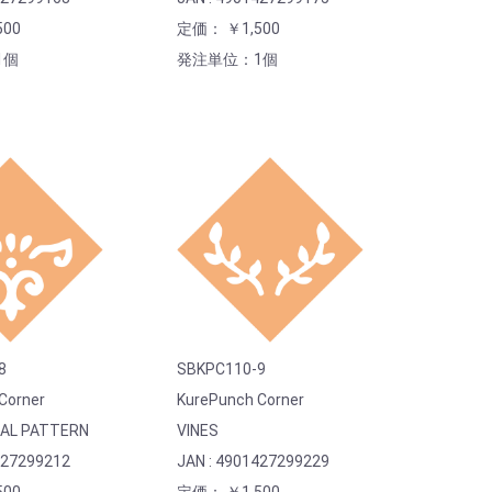
00
定価： ￥1,500
1個
発注単位：1個
8
SBKPC110-9
Corner
KurePunch Corner
AL PATTERN
VINES
427299212
JAN : 4901427299229