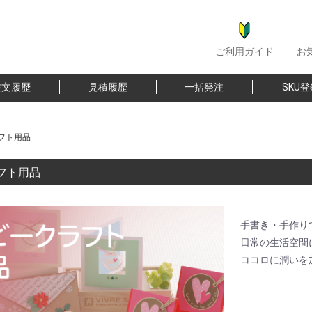
ご利用ガイド
お
注文履歴
見積履歴
一括発注
SKU
フト用品
フト用品
手書き・手作り
日常の生活空間
ココロに潤いを