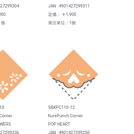
427299304
JAN : 4901427299311
00
定価： ￥1,900
1個
発注単位：1個
10
SBKPC110-12
Corner
KurePunch Corner
OWERS
POP HEART
427299236
JAN : 4901427299250