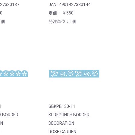
427330137
JAN : 4901427330144
0
定価： ￥550
1個
発注単位：1個
1
SBKPB130-11
H BORDER
KUREPUNCH BORDER
ON
DECORATION
r
ROSE GARDEN