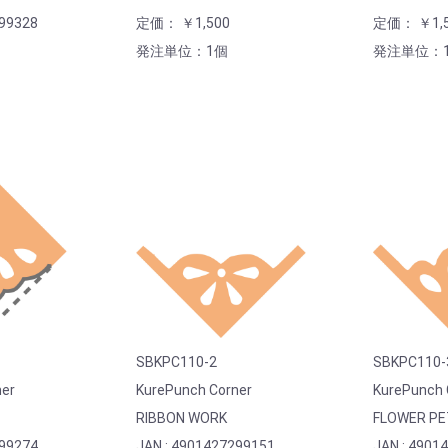
299328
定価： ￥1,500
定価： ￥1,5
発注単位：1個
発注単位：
SBKPC110-2
SBKPC110-
ner
KurePunch Corner
KurePunch 
RIBBON WORK
FLOWER PE
299274
JAN : 4901427299151
JAN : 4901