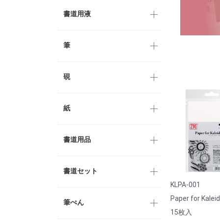
書道用液
筆
硯
紙
書道用品
書道セット
KLPA-001
Paper for Kalei
筆ぺん
15枚入