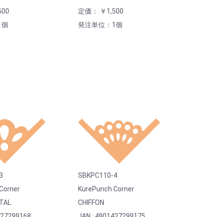
00
定価： ￥1,500
1個
発注単位：1個
3
SBKPC110-4
Corner
KurePunch Corner
TAL
CHIFFON
427299168
JAN : 4901427299175