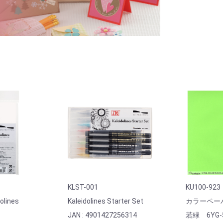
KLST-001
KU100-923
dolines
Kaleidolines Starter Set
カラーペー
JAN : 4901427256314
若緑 6YG-