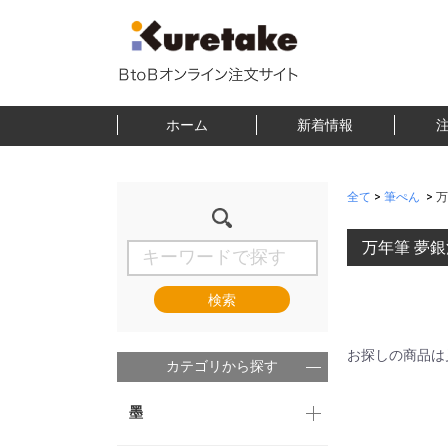
ホーム
新着情報
全て
>
筆ぺん
>
万
万年筆 夢銀
検索
お探しの商品は
カテゴリから探す
墨