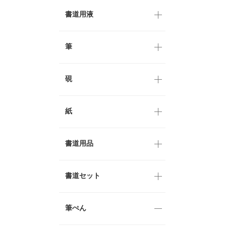
書道用液
筆
硯
紙
書道用品
書道セット
筆ぺん