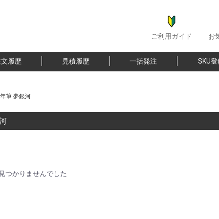
ご利用ガイド
お
注文履歴
見積履歴
一括発注
SKU
年筆 夢銀河
河
見つかりませんでした