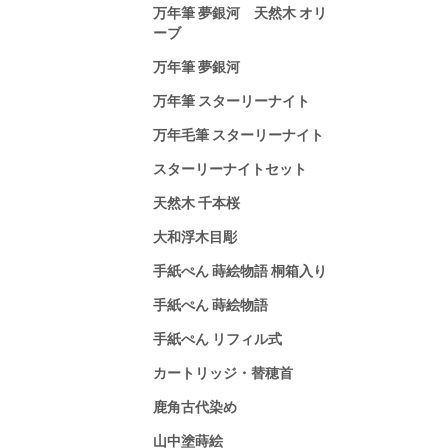
万年筆 夢銀河 天然木 オリ
ーブ
万年筆 夢銀河
万年筆 スターリーナイト
万年毛筆 スターリーナイト
スターリーナイトセット
天然木 千本桜
大和浮木目彫
手紙ぺん 蒔絵物語 桐箱入り
手紙ぺん 蒔絵物語
手紙ぺん リフィル式
カートリッジ・替穂首
鹿角古代染め
山中塗蒔絵