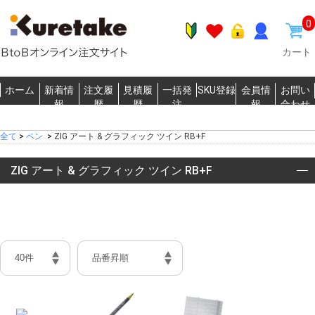
0
カート
ホーム
新着情
注文履
見積履
一括発
SKU登録
会員情
お問い
報
歴
歴
注
報
合わせ
全て
>
ペン
>
ZIG アート & グラフィック ツイン RB+F
ZIG アート & グラフィック ツイン RB+F