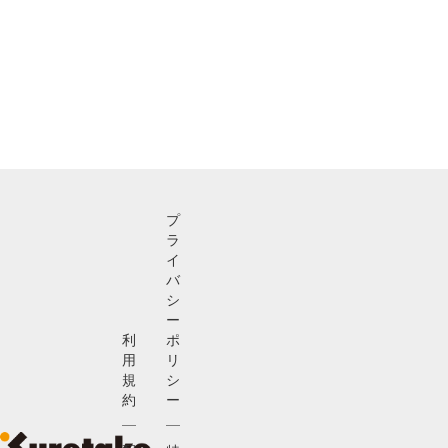
プ
ラ
イ
バ
シ
ー
利
ポ
用
リ
規
シ
約
ー