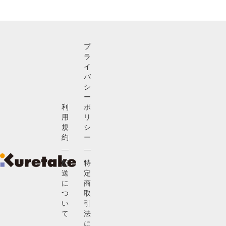
プ
ラ
イ
バ
シ
ー
利
ポ
用
リ
規
シ
約
ー
配
特
送
定
に
商
つ
取
い
引
て
法
に