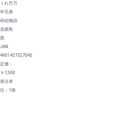
くれ竹万
年毛筆
蒔絵物語
含綬鳥
黒
JAN :
4901427327045
定価：
￥7,500
発注単
位：1個