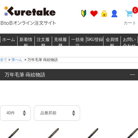
0
カート
ホーム
新着情
注文履
見積履
一括発
SKU登録
会員情
お問い
報
歴
歴
注
報
合わせ
全て
>
筆ぺん
>
万年毛筆 蒔絵物語
万年毛筆 蒔絵物語