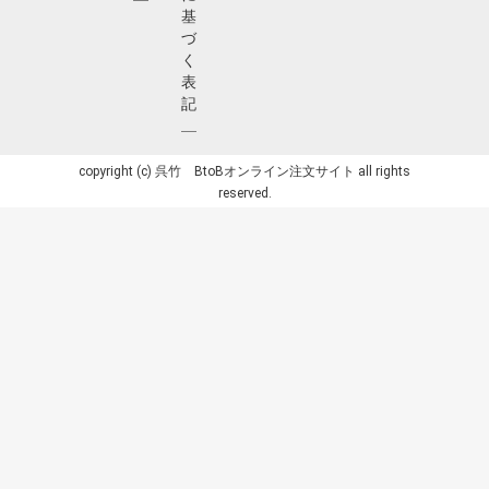
基
づ
く
表
記
copyright (c) 呉竹 BtoBオンライン注文サイト all rights
reserved.