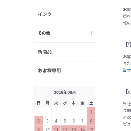
お
インク
策
報
その他
【
新商品
お
ま
お客様専用
当
【
2026
年
08
月
日
月
火
水
木
金
土
当社
り
1
※c
2
3
4
5
6
7
8
ピ
9
10
11
12
13
14
15