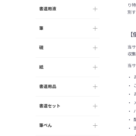
り
書道用液
別
筆
【
当
硯
収
当
紙
書道用品
書道セット
筆ぺん