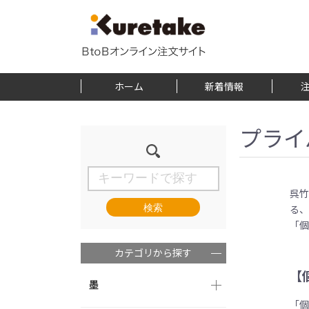
ホーム
新着情報
プライ
呉竹
る
検索
「
カテゴリから探す
【
墨
「