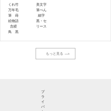
くれ竹
美文字
万年毛
筆ぺん
筆 蒔
細字
絵物語
黒・セ
含綬
リース
鳥 黒
もっと見る
プ
ラ
イ
バ