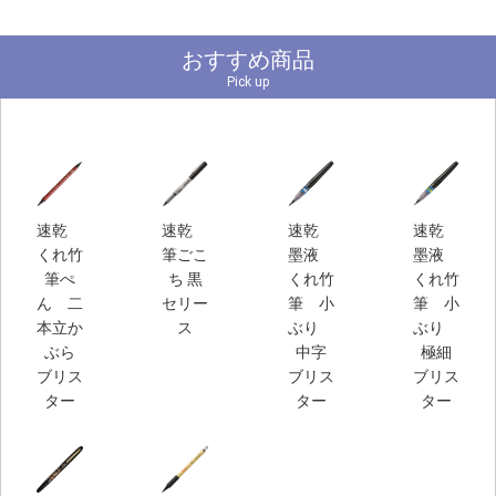
おすすめ商品
Pick up
速乾
速乾
速乾
速乾
くれ竹
筆ごこ
墨液
墨液
筆ぺ
ち 黒
くれ竹
くれ竹
ん 二
セリー
筆 小
筆 小
本立か
ス
ぶり
ぶり
ぶら
中字
極細
ブリス
ブリス
ブリス
ター
ター
ター