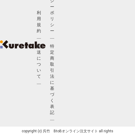
シ
ー
利
ポ
用
リ
規
シ
約
ー
配
特
送
定
に
商
つ
取
い
引
て
法
に
基
づ
く
表
記
copyright (c) 呉竹 BtoBオンライン注文サイト all rights