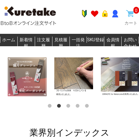
0
カート
ホーム
新着情
注文履
見積履
一括発
SKU登録
会員情
お問い
報
歴
歴
注
報
合わせ
業界別インデックス