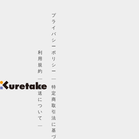
プ
ラ
イ
バ
シ
ー
利
ポ
用
リ
規
シ
約
ー
配
特
送
定
に
商
つ
取
い
引
て
法
に
基
づ