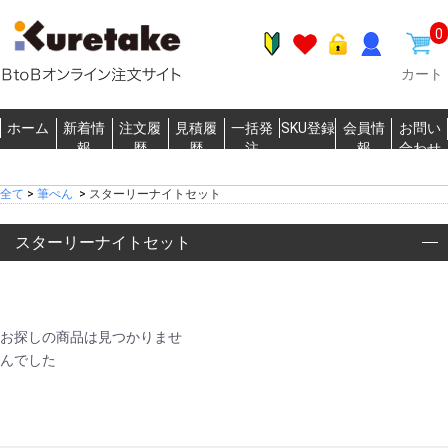
0
カート
ホーム
新着情
注文履
見積履
一括発
SKU登録
会員情
お問い
報
歴
歴
注
報
合わせ
全て
>
筆ぺん
>
スターリーナイトセット
スターリーナイトセット
お探しの商品は見つかりませ
んでした