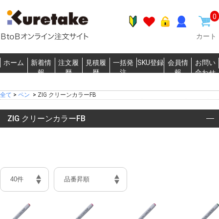
0
カート
ホーム
新着情
注文履
見積履
一括発
SKU登録
会員情
お問い
報
歴
歴
注
報
合わせ
全て
>
ペン
>
ZIG クリーンカラーFB
ZIG クリーンカラーFB