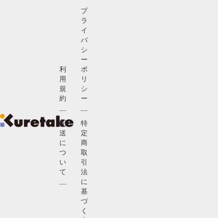
プ
ラ
イ
バ
シ
ー
利
ポ
用
リ
規
シ
約
ー
配
特
送
定
に
商
つ
取
い
引
て
法
に
基
づ
く