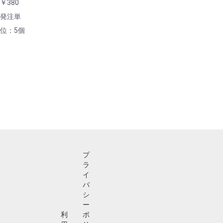
￥380
発注単
位：5個
プ
ラ
イ
バ
シ
ー
利
ポ