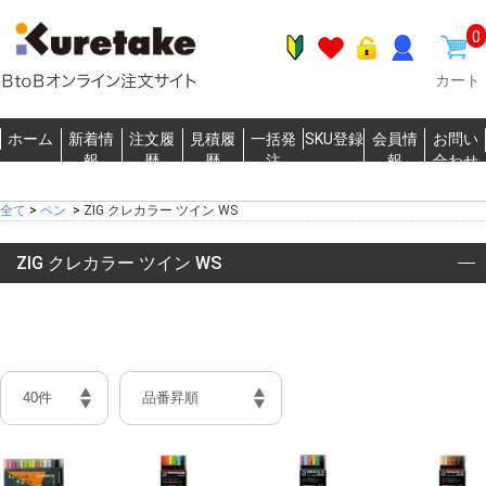
0
カート
ホーム
新着情
注文履
見積履
一括発
SKU登録
会員情
お問い
報
歴
歴
注
報
合わせ
全て
>
ペン
>
ZIG クレカラー ツイン WS
ZIG クレカラー ツイン WS