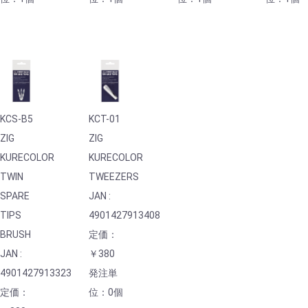
KCS-B5
KCT-01
ZIG
ZIG
KURECOLOR
KURECOLOR
TWIN
TWEEZERS
SPARE
JAN :
TIPS
4901427913408
BRUSH
定価：
JAN :
￥380
4901427913323
発注単
定価：
位：0個