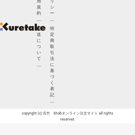
用
リ
規
シ
約
ー
配
特
送
定
に
商
つ
取
い
引
て
法
に
基
づ
く
表
記
copyright (c) 呉竹 BtoBオンライン注文サイト all rights
reserved.