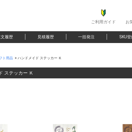
ご利用ガイド
お
注文履歴
見積履歴
一括発注
SKU
フト用品
>
ハンドメイド ステッカー Ｋ
 ステッカー Ｋ