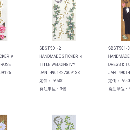
SBST501-2
SBST501-3
CKER Ｋ
HANDMADE STICKER Ｋ
HANDMADE 
 ROSE
TITLE WEDDING IVY
DRESS & T
309126
JAN : 4901427309133
JAN : 4901
定価： ￥500
定価： ￥50
発注単位：3個
発注単位：