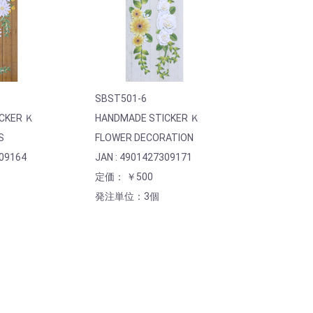
SBST501-6
CKER Ｋ
HANDMADE STICKER Ｋ
S
FLOWER DECORATION
309164
JAN : 4901427309171
定価： ￥500
発注単位：3個