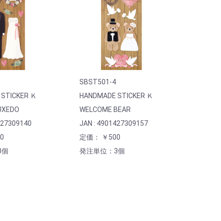
SBST501-4
STICKER Ｋ
HANDMADE STICKER Ｋ
UXEDO
WELCOME BEAR
427309140
JAN : 4901427309157
0
定価： ￥500
3個
発注単位：3個