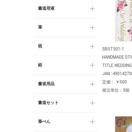
書道用液
筆
硯
SBST501-1
HANDMADE STI
紙
TITLE WEDDING
JAN : 4901427
定価： ￥500
書道用品
発注単位：3個
書道セット
筆ぺん