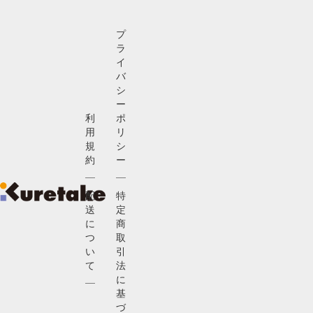
プ
ラ
イ
バ
シ
ー
利
ポ
用
リ
規
シ
約
ー
配
特
送
定
に
商
つ
取
い
引
て
法
に
基
づ