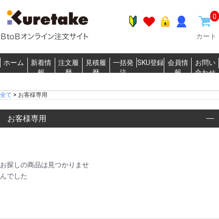
0
カート
ホーム
新着情
注文履
見積履
一括発
SKU登録
会員情
お問い
報
歴
歴
注
報
合わせ
全て
>
お客様専用
お客様専用
お探しの商品は見つかりませ
んでした